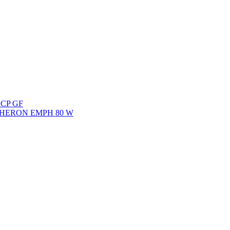
 PH-Poseidon 1200 BS je zařízení použitelné u jednotek HZS k doplněn
erpávání vody ze zatopených nebo zaplavených prostor.
ní užitkové vody. Čerpá nečistoty do velikosti zrna ca 20mm.
 HCP GF
dlo HERON EMPH 80 W