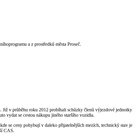
6.1 se svojí koncepcí řadí mezi cisterny pro zásah vodou nebo pěnou.
řínápravovém podvozku a je vybaven odstředivým čerpadlem, vodní nádr
o Proseč v roce 2018. Pořizovací cena toho zcela nového automobilu by
níhoprogramu a z prostředků města Proseč.
 Již v průběhu roku 2012 probíhali schůzky členů výjezdové jednotky
 vydat se cestou nákupu jiného staršího vozidla.
í, kde se ceny pohybují v daleko přijatelnějších mezích, technický stav
nší CAS.