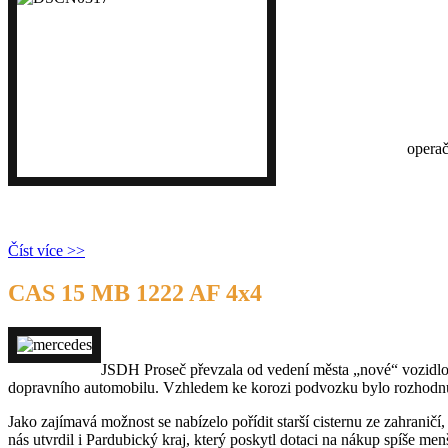
Vozidlo CAS 30 - T815-7 6x
terénu, hmotnostní třída S.
Automobil je postaven na t
posádky.
Toto vozidlo pořídilo měst
Integrovaregionálníh
operač
Číst více >>
CAS 15 MB 1222 AF 4x4
JSDH Proseč převzala od vedení města „nové“ vozidlo.
dopravního automobilu. Vzhledem ke korozi podvozku bylo rozhodnuto
Jako zajímavá možnost se nabízelo pořídit starší cisternu ze zahranič
nás utvrdil i Pardubický kraj, který poskytl dotaci na nákup spíše me