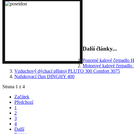
Přenosné plovoucí čerpadlo
toto zařízení použít k odč
Zařízení je určeno k čerpá
Další články...
Ponorné kalové čerpadlo
Motorové kalové čerpa
Vzduchový dýchací přístroj PLUTO 300 Comfort 3075
Nafukovací člun DINGHY 400
Strana 1 z 4
Začátek
Předchozí
1
2
3
4
Další