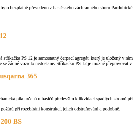
bylo bezplatně převedeno z hasičského záchranného sboru Pardubickéh
12
stříkačka PS 12 je samostatný čerpací agregát, který je uložený v rámě 
de se žádné vozidlo nedostane. Stříkačku PS 12 je možné přepravovat 
usqarna 365
chanická pila určená u hasičů především k likvidaci spadlých stromů př
u požárů při rozebírání konstrukcí, jejich odstraňování a podobně.
1200 BS