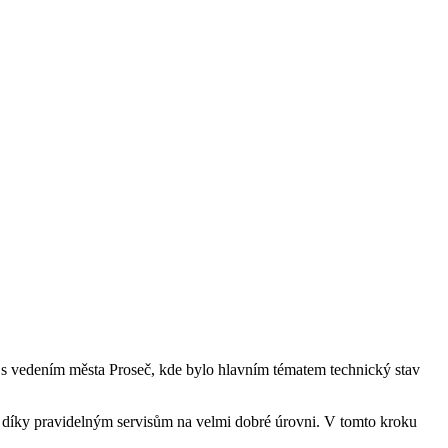
 Je to speciální vozidlo určené pro provoz na všech komunikacích a v
ží a nádrží na pěnidlo. Vozidlo je určeno pro přepravu čtyřčlenné
la 7,7 milionů korun a bylo pořízeno z prostředků EU z
 s vedením města Proseč, kde bylo hlavním tématem technický stav
 je díky pravidelným servisům na velmi dobré úrovni. V tomto kroku