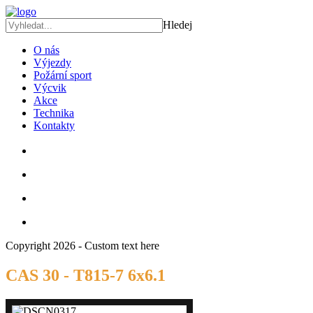
Hledej
O nás
Výjezdy
Požární sport
Výcvik
Akce
Technika
Kontakty
Copyright 2026 - Custom text here
CAS 30 - T815-7 6x6.1