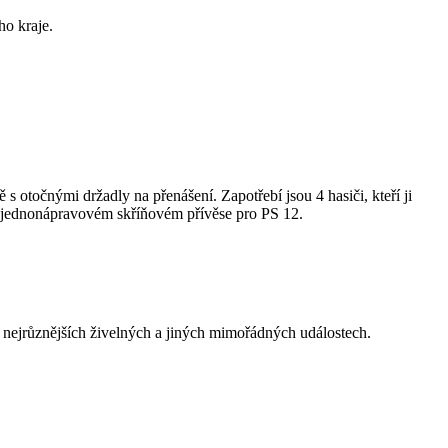
o kraje.
s otočnými držadly na přenášení. Zapotřebí jsou 4 hasiči, kteří ji
v jednonápravovém skříňovém přívěse pro PS 12.
i nejrůznějších živelných a jiných mimořádných událostech.