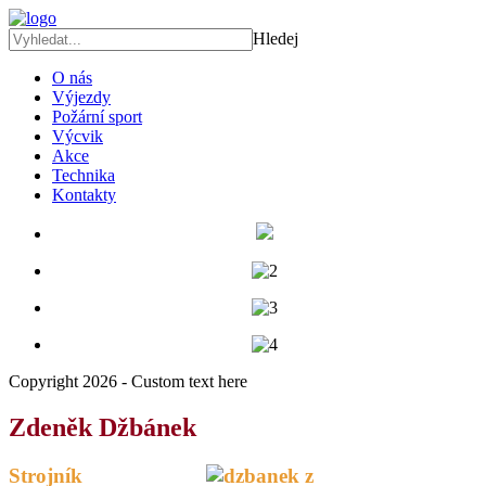
Hledej
O nás
Výjezdy
Požární sport
Výcvik
Akce
Technika
Kontakty
Copyright 2026 - Custom text here
Zdeněk Džbánek
Strojník