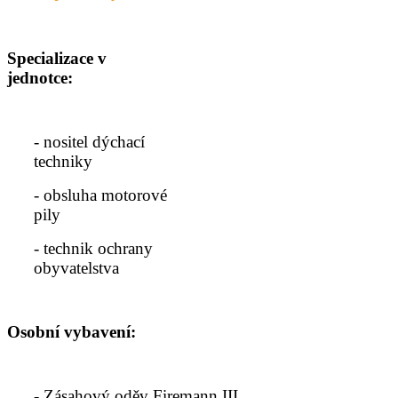
Specializace v
jednotce:
- nositel dýchací
techniky
- obsluha motorové
pily
- technik ochrany
obyvatelstva
Osobní vybavení:
- Zásahový oděv Firemann III