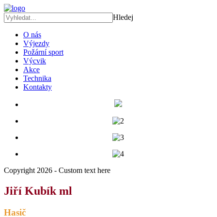
Hledej
O nás
Výjezdy
Požární sport
Výcvik
Akce
Technika
Kontakty
Copyright 2026 - Custom text here
Jiří Kubík ml
Hasič